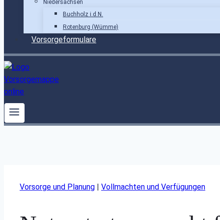
Niedersachsen
Buchholz i.d.N.
Rotenburg (Wümme)
Vorsorgeformulare
Vorsorge und Planung
|
Vollmachten und Verfügungen