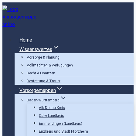
Zum
Inhalt
springen
Home
Wissenswertes
Vorsorge & Planung
Vollmachten & Verfügungen
Recht & Finanzen
Bestattung & Trauer
Vorsorgemappen
Baden-Württemberg
Alb-Donau-Kreis
Calw Landkreis
Emmendingen (Landkreis)
Enzkreis und Stadt Pforzheim