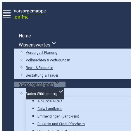
Zum
Inhalt
springen
Home
Wissenswertes
Vorsorge & Planung
Vollmachten & Verfügungen
Recht & Finanzen
Bestattung & Trauer
Vorsorgemappen
Baden-Württemberg
Alb-Donau-Kreis
Calw Landkreis
Emmendingen (Landkreis)
Enzkreis und Stadt Pforzheim