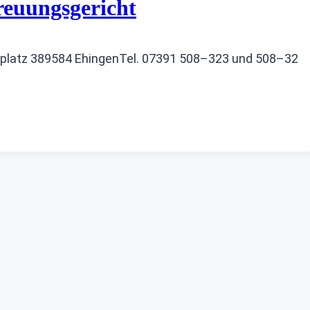
reuungsgericht
platz 389584 EhingenTel. 07391 508–323 und 508–32