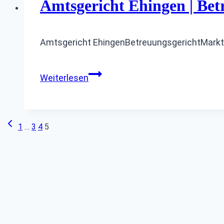
Amtsgericht Ehingen | Bet
Amtsgericht EhingenBetreuungsgerichtMarkt
Amtsgericht
Weiterlesen
Ehingen
|
Betreuungsgericht
Seitennavigation
Vorherige
1
…
3
4
5
Seite