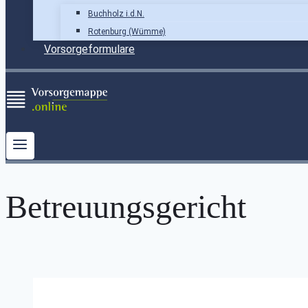
Buchholz i.d.N.
Rotenburg (Wümme)
Vorsorgeformulare
Betreuungsgericht