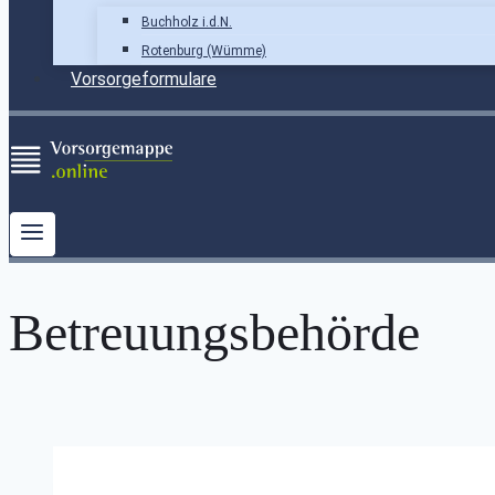
Buchholz i.d.N.
Rotenburg (Wümme)
Vorsorgeformulare
Betreuungsbehörde