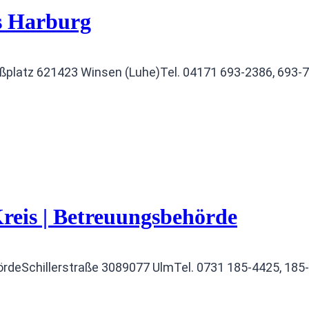
s Harburg
ßplatz 621423 Winsen (Luhe)Tel. 04171 693‑2386, 693‑
eis | Betreuungsbehörde
deSchillerstraße 3089077 UlmTel. 0731 185‑4425, 185