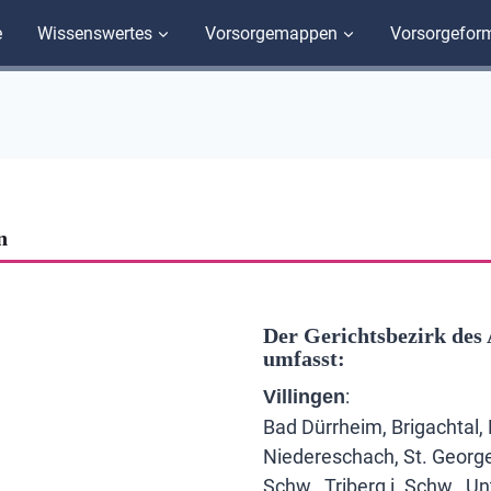
e
Wissenswertes
Vorsorgemappen
Vorsorgefor
n
Der Gerichtsbezirk des
umfasst:
:
Villingen
Bad Dürrheim, Brigachtal,
Niedereschach, St. George
Schw., Triberg i. Schw., U