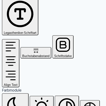
Legastheniker-Schriftart
Buchstabenabstand
Schriftstärke
Align Text
Farbmodule